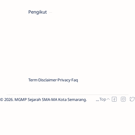
Pengikut
Term
Disclaimer
Privacy
Faq
2026.
MGMP Sejarah SMA-MA Kota Semarang
.
Raushan
Design
MafiaXDesign
ThemeXDesign
Backlinks
Delights
Delights
Backlinks