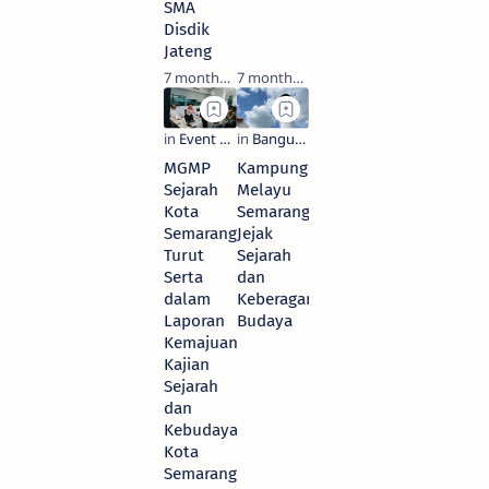
SMA
Disdik
Jateng
7 months ago
7 months ago
MGMP
Kampung
Sejarah
Melayu
Kota
Semarang:
Semarang
Jejak
Turut
Sejarah
Serta
dan
dalam
Keberagaman
Laporan
Budaya
Kemajuan
Kajian
Sejarah
dan
Kebudayaan
Kota
Semarang