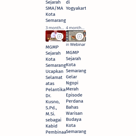
Sejarah
di
SMA/MA
Yogyakarta
Kota
Semarang
3 months ago
4 months ago
MGMP
MGMP
Sejarah
Sejarah
Kota
Kota
Semarang
Semarang
Ucapkan
Gelar
Selamat
Ngopi
atas
Merah
Pelantikan
Episode
Dr.
Perdana
Kusno,
Bahas
S.Pd.,
Warisan
M.Si.
Budaya
sebagai
Kota
Kabid
Semarang
Pembinaan