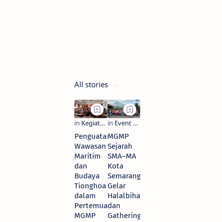
Sejarah
untuk
Perkuat
Kesiapan
Guru
3 days ago
All stories
Penguatan
MGMP
Wawasan
Sejarah
Maritim
SMA–MA
dan
Kota
Budaya
Semarang
Tionghoa
Gelar
dalam
Halalbihalal
Pertemuan
dan
MGMP
Gathering