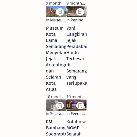
9 months ago
9 months ago
Museum
Yoni
Kota
Cangkiran:
Lama
Jejak
Semarang:
Peradaban
Menyelami
Hindu
Jejak
Terbesar
Arkeologi
di
dan
Semarang
Sejarah
yang
Kota
Terlupakan
Atlas
10 months ago
10 months ago
RM.
Kolaborasi
Bambang
MGMP
Soeprapto:
Sejarah