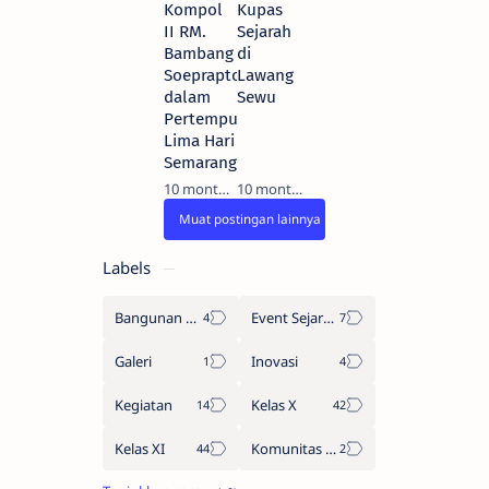
Kompol
Kupas
II RM.
Sejarah
Bambang
di
Soeprapto
Lawang
dalam
Sewu
Pertempuran
Lima Hari
Semarang
10 months ago
10 months ago
Labels
Bangunan Sejarah
Event Sejarah Kota Semarang
Galeri
Inovasi
Kegiatan
Kelas X
Kelas XI
Komunitas Belajar