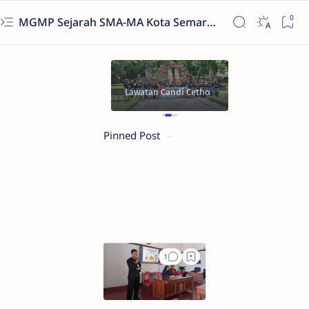
MGMP Sejarah SMA-MA Kota Semarang
Pengurus M
Sejarah Kot
Lawatan Candi Cetho
Semarang
Pinned Post
MGMP
Sejarah
SMA-
MA
Kota
Semarang
Gelar
Bedah
Kerangka
TKA