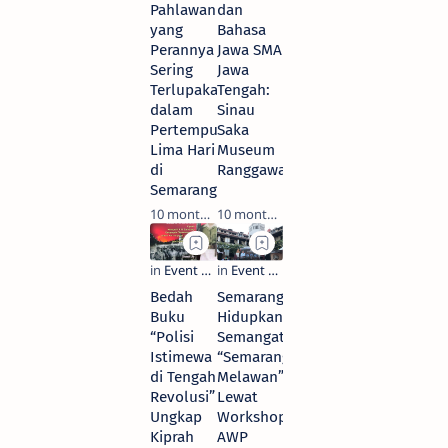
Pahlawan
dan
yang
Bahasa
Perannya
Jawa SMA
Sering
Jawa
Terlupakan
Tengah:
dalam
Sinau
Pertempuran
Saka
Lima Hari
Museum
di
Ranggawarsita
Semarang
10 months ago
10 months ago
Bedah
Semarang
Buku
Hidupkan
“Polisi
Semangat
Istimewa
“Semarang
di Tengah
Melawan”
Revolusi”
Lewat
Ungkap
Workshop
Kiprah
AWP