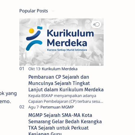
Popular Posts
Pembaruan CP Sejarah dan
Munculnya Sejarah Tingkat
n
Lanjut dalam Kurikulum Merdeka
ok yang
Kepala BSKAP menyampaikan adanya
oemo.
Capaian Pembelajaran (CP) terbaru sesuai
keputusan Nomor 032/H/KR/2024
tentang Capaian Pembelajaran terbaru
MGMP Sejarah SMA-MA Kota
satuan p…
Semarang Gelar Bedah Kerangka
TKA Sejarah untuk Perkuat
Kesiapan Guru