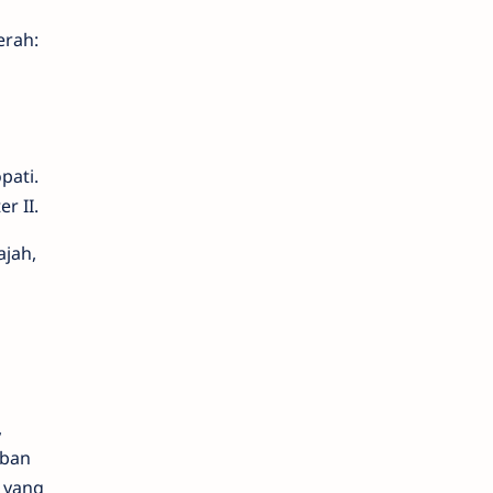
erah:
pati.
r II.
jah,
,
rban
 yang