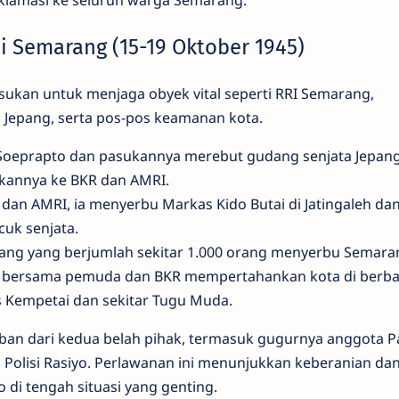
klamasi ke seluruh warga Semarang.
i Semarang (15-19 Oktober 1945)
an untuk menjaga obyek vital seperti RRI Semarang,
 Jepang, serta pos-pos keamanan kota.
oeprapto dan pasukannya merebut gudang senjata Jepang
kannya ke BKR dan AMRI.
dan AMRI, ia menyerbu Markas Kido Butai di Jatingaleh da
cuk senjata.
pang yang berjumlah sekitar 1.000 orang menyerbu Semara
bersama pemuda dan BKR mempertahankan kota di berba
 Kempetai dan sekitar Tugu Muda.
an dari kedua belah pihak, termasuk gugurnya anggota 
n Polisi Rasiyo. Perlawanan ini menunjukkan keberanian da
i tengah situasi yang genting.