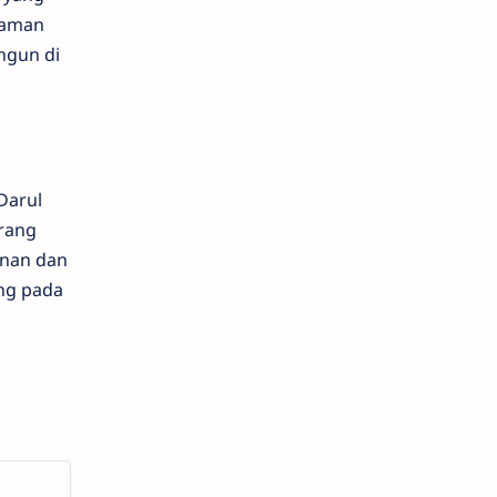
Taman
ngun di
Darul
erang
inan dan
ng pada