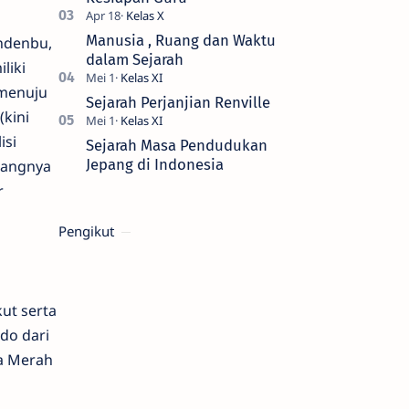
Manusia , Ruang dan Waktu
ndenbu,
dalam Sejarah
liki
menuju
Sejarah Perjanjian Renville
kini
isi
Sejarah Masa Pendudukan
Jepang di Indonesia
kangnya
r
Pengikut
ut serta
do dari
a Merah
g