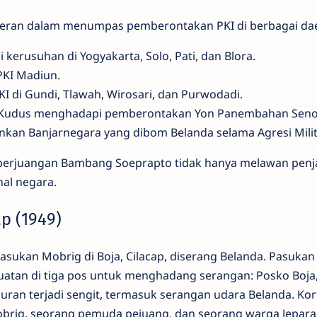
eran dalam menumpas pemberontakan PKI di berbagai da
 kerusuhan di Yogyakarta, Solo, Pati, dan Blora.
PKI Madiun.
 di Gundi, Tlawah, Wirosari, dan Purwodadi.
 Kudus menghadapi pemberontakan Yon Panembahan Seno
an Banjarnegara yang dibom Belanda selama Agresi Milite
perjuangan Bambang Soeprapto tidak hanya melawan penja
rnal negara.
ap (1949)
asukan Mobrig di Boja, Cilacap, diserang Belanda. Pasukan
tan di tiga pos untuk menghadang serangan: Posko Boja
uran terjadi sengit, termasuk serangan udara Belanda. Ko
obrig, seorang pemuda pejuang, dan seorang warga Jepara