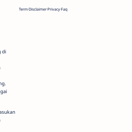
Term
Disclaimer
Privacy
Faq
 di
n
ng.
gai
Pasukan
n