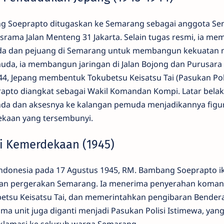
g Soeprapto ditugaskan ke Semarang sebagai anggota Se
ama Jalan Menteng 31 Jakarta. Selain tugas resmi, ia memi
da dan pejuang di Semarang untuk membangun kekuatan 
da, ia membangun jaringan di Jalan Bojong dan Purusara (
944, Jepang membentuk Tokubetsu Keisatsu Tai (Pasukan Pol
apto diangkat sebagai Wakil Komandan Kompi. Latar bela
anda dan aksesnya ke kalangan pemuda menjadikannya figu
ekaan yang tersembunyi.
si Kemerdekaan (1945)
ndonesia pada 17 Agustus 1945, RM. Bambang Soeprapto ik
n pergerakan Semarang. Ia menerima penyerahan koman
tsu Keisatsu Tai, dan memerintahkan pengibaran Bender
a unit juga diganti menjadi Pasukan Polisi Istimewa, yan